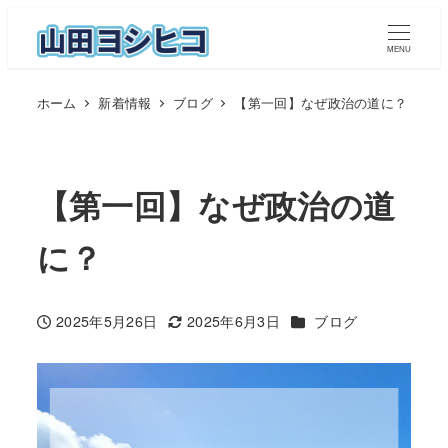
メ
イ
MENU
ン
ホーム
新着情報
ブログ
【第一回】なぜ政治の道に？
コ
ン
テ
ン
【第一回】なぜ政治の道
ツ
へ
に？
移
動
カテゴリー
2025年5月26日
2025年6月3日
ブログ
投稿日
更新日