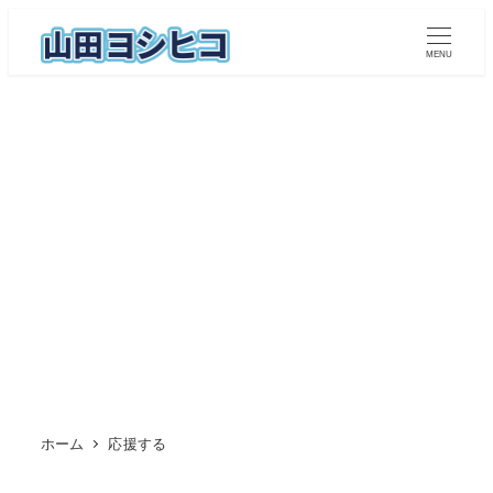
メ
イ
MENU
ン
コ
ン
テ
ン
ツ
へ
移
動
ホーム
応援する