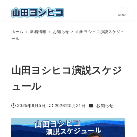
メ
イ
MENU
ン
ホーム
新着情報
お知らせ
山田ヨシヒコ演説スケジュ
コ
ール
ン
テ
ン
山田ヨシヒコ演説スケジ
ツ
へ
ュール
移
動
カテゴリー
2025年6月5日
2026年5月21日
お知らせ
投稿日
更新日